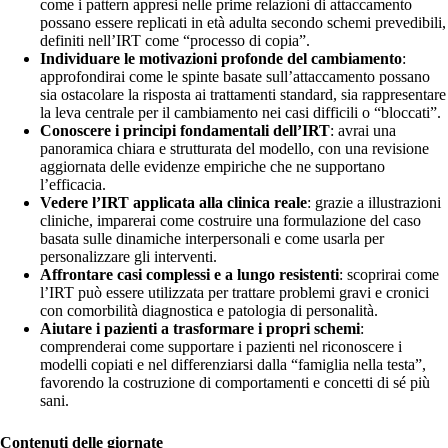
come i pattern appresi nelle prime relazioni di attaccamento
possano essere replicati in età adulta secondo schemi prevedibili,
definiti nell’IRT come “processo di copia”.
Individuare le motivazioni profonde del cambiamento
:
approfondirai come le spinte basate sull’attaccamento possano
sia ostacolare la risposta ai trattamenti standard, sia rappresentare
la leva centrale per il cambiamento nei casi difficili o “bloccati”.
Conoscere i principi fondamentali dell’IRT
: avrai una
panoramica chiara e strutturata del modello, con una revisione
aggiornata delle evidenze empiriche che ne supportano
l’efficacia.
Vedere l’IRT applicata alla clinica reale
: grazie a illustrazioni
cliniche, imparerai come costruire una formulazione del caso
basata sulle dinamiche interpersonali e come usarla per
personalizzare gli interventi.
Affrontare casi complessi e a lungo resistenti
: scoprirai come
l’IRT può essere utilizzata per trattare problemi gravi e cronici
con comorbilità diagnostica e patologia di personalità.
Aiutare i pazienti a trasformare i propri schemi
:
comprenderai come supportare i pazienti nel riconoscere i
modelli copiati e nel differenziarsi dalla “famiglia nella testa”,
favorendo la costruzione di comportamenti e concetti di sé più
sani.
Contenuti delle giornate